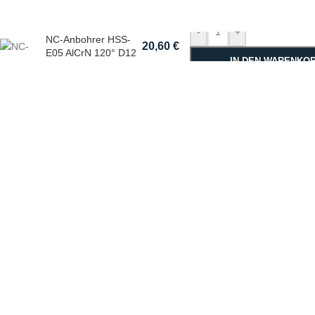
-
+
NC-Anbohrer HSS-
20,60
€
E05 AlCrN 120° D12
IN DEN WARENKO