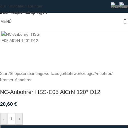
Zur Navigation springen
Zum Hauptinhalt springen
Zum Vergrößern klicken
MENÜ
Start
/
Shop
/
Zerspanungswerkzeuge
/
Bohrwerkzeuge
/
Anbohrer
/
Kromer-Anbohrer
NC-Anbohrer HSS-E05 AlCrN 120° D12
20,60
€
-
+