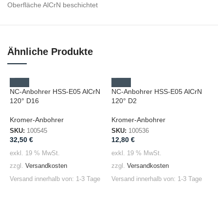
Oberfläche AlCrN beschichtet
Ähnliche Produkte
NC-Anbohrer HSS-E05 AlCrN
NC-Anbohrer HSS-E05 AlCrN
120° D16
120° D2
Kromer-Anbohrer
Kromer-Anbohrer
SKU:
100545
SKU:
100536
32,50
€
12,80
€
exkl. 19 % MwSt.
exkl. 19 % MwSt.
zzgl.
Versandkosten
zzgl.
Versandkosten
M
Versand innerhalb von:
1-3 Tage
Versand innerhalb von:
1-3 Tage
T
K