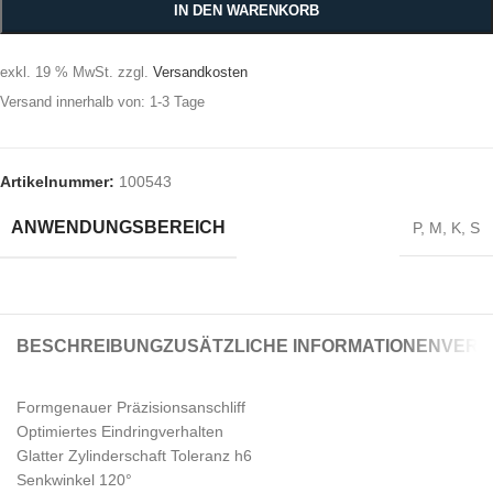
IN DEN WARENKORB
exkl. 19 % MwSt.
zzgl.
Versandkosten
Versand innerhalb von:
1-3 Tage
Artikelnummer:
100543
ANWENDUNGSBEREICH
P
,
M
,
K
,
S
BESCHREIBUNG
ZUSÄTZLICHE INFORMATIONEN
VERS
Formgenauer Präzisionsanschliff
Optimiertes Eindringverhalten
Glatter Zylinderschaft Toleranz h6
Senkwinkel 120°